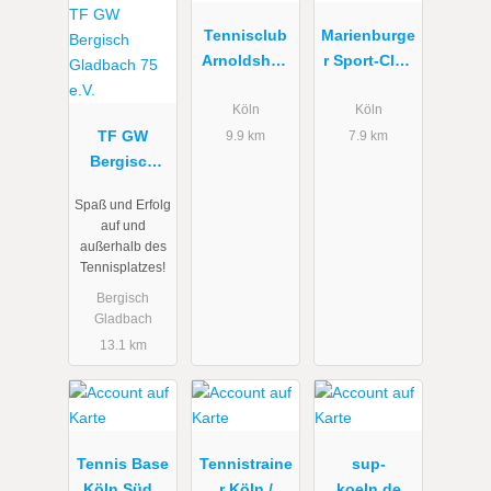
Tennisclub
Marienburge
Arnoldshöh
r Sport-Club
e 1986 e.V.
1920
Köln
Köln
TF GW
9.9 km
7.9 km
Bergisch
Gladbach 75
Spaß und Erfolg
e.V.
auf und
außerhalb des
Tennisplatzes!
Bergisch
Gladbach
13.1 km
Tennis Base
Tennistraine
sup-
Köln Süd -
r Köln /
koeln.de