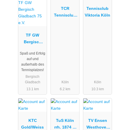
TCR
Tennisclub
Tennisclub
Viktoria Köln
Rodenkirche
n
TF GW
Bergisch
Gladbach 75
Spaß und Erfolg
e.V.
auf und
außerhalb des
Tennisplatzes!
Bergisch
Gladbach
Köln
Köln
13.1 km
6.2 km
10.3 km
KTC
TuS Köln
TV Ensen
Gold/Weiss
rrh. 1874 e.
Westhoven