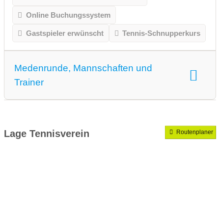
Online Buchungssystem
Gastspieler erwünscht
Tennis-Schnupperkurs
Medenrunde, Mannschaften und
Trainer
Medenrunde spielen wir.
Mannschaften gemeldet für dieses Jahr
Lage Tennisverein
Routenplaner
VereinseigeneTrainer