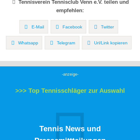
Tennisverein
Tennisclub Venn e.V.
teilen und
empfehlen:
E-Mail
Facebook
Twitter
Whatsapp
Telegram
Url/Link kopieren
-anzeige-
>>> Top Tennisschläger zur Auswahl
Tennis News und