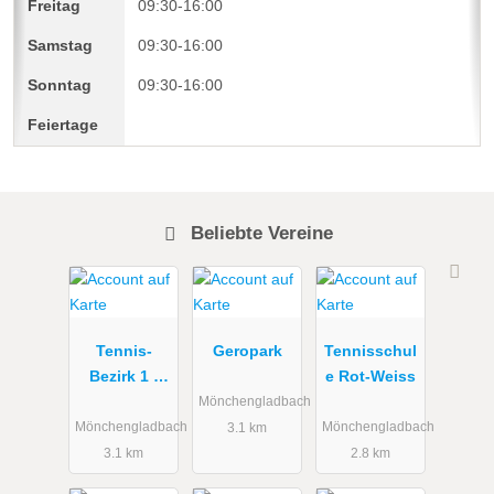
09:30-16:00
09:30-16:00
09:30-16:00
Beliebte Vereine
Tennis-
Geropark
Tennisschul
Bezirk 1 -
e Rot-Weiss
Linker
Mönchengladbach
Niederrhein
Mönchengladbach
Mönchengladbach
3.1 km
3.1 km
2.8 km