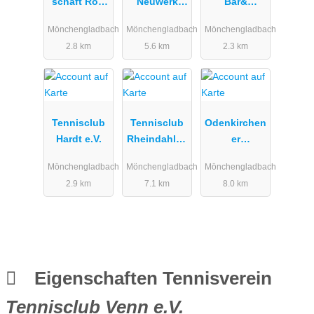
schaft Rot-
Neuwerk
Bar&
Weiß
2011 e.V.
Restaurant
Mönchengladbach
Mönchengladbach
Mönchengladbach
(TCN)
2.8 km
5.6 km
2.3 km
Tennisclub
Tennisclub
Odenkirchen
Hardt e.V.
Rheindahlen
er
e.V.
Tennisclub
Mönchengladbach
Mönchengladbach
Mönchengladbach
1966 eV
2.9 km
7.1 km
8.0 km
Eigenschaften Tennisverein
Tennisclub Venn e.V.