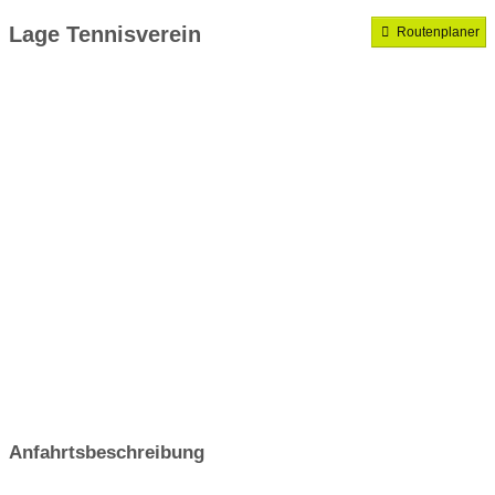
Mannschaften gemeldet für dieses Jahr
Lage Tennisverein
Routenplaner
VereinseigeneTrainer
Anfahrtsbeschreibung