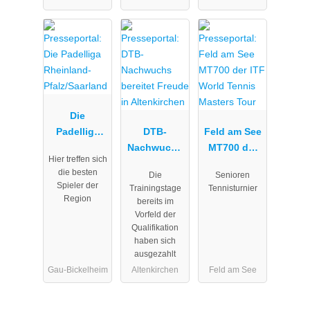
unter dem
Namen
Die
Padelliga
DTB-
Feld am See
Rheinland-
Nachwuchs
MT700 der
Hier treffen sich
Pfalz/Saarlan
bereitet
ITF World
die besten
Die
Senioren
d
Freude in
Tennis
Spieler der
Trainingstage
Tennisturnier
Altenkirchen
Masters
Region
bereits im
Tour
Vorfeld der
Qualifikation
haben sich
ausgezahlt
Gau-Bickelheim
Altenkirchen
Feld am See