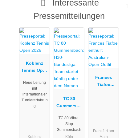
Interessante
Pressemitteilungen
Koblenz
Tennis Open
2026
Frances
Neue Leitung
Tiafoe
mit
enthüllt
internationaler
TC 80
Australian-
Turniererfahrun
Gummersba
Open-Outfit
g
ch: H30-
TC 80 Vibra-
Bundesliga-
Stop
Team startet
Gummersbach
Frankfurt am
künftig
Koblenz
Köln
Main