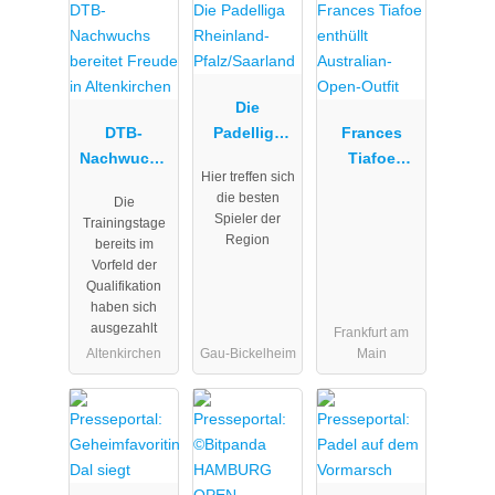
Die
DTB-
Padelliga
Frances
Nachwuchs
Rheinland-
Tiafoe
Hier treffen sich
bereitet
Pfalz/Saarlan
enthüllt
die besten
Die
Freude in
d
Australian-
Spieler der
Trainingstage
Altenkirchen
Open-Outfit
Region
bereits im
Vorfeld der
Qualifikation
haben sich
ausgezahlt
Frankfurt am
Altenkirchen
Gau-Bickelheim
Main