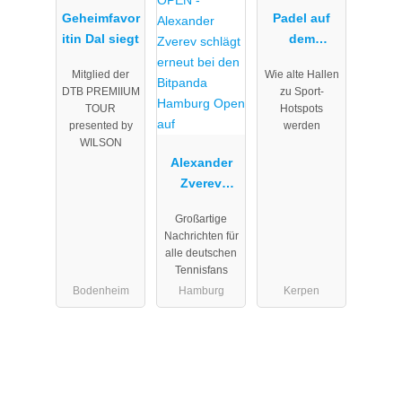
Geheimfavor
Padel auf
itin Dal siegt
dem
Vormarsch
Mitglied der
Wie alte Hallen
DTB PREMIIUM
zu Sport-
TOUR
Hotspots
presented by
werden
WILSON
Alexander
Zverev
schlägt
Großartige
erneut bei
Nachrichten für
den
alle deutschen
Bitpanda
Tennisfans
Hamburg
Bodenheim
Hamburg
Kerpen
Open auf