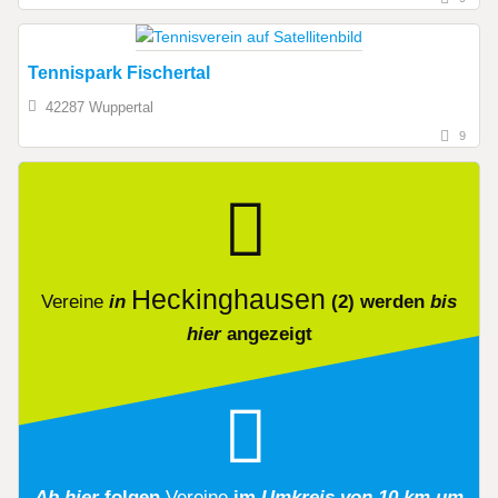
Tennispark Fischertal
42287 Wuppertal
9
Heckinghausen
Vereine
in
(2)
werden
bis
hier
angezeigt
Ab hier
folgen
Vereine
im
Umkreis von 10 km um