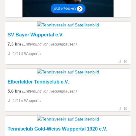
SV Bayer Wuppertal e.V.
7,3 km
(Entfernung von Heckinghausen)
42113 Wuppertal
10
Elberfelder Tennisclub e.V.
5,6 km
(Entfernung von Heckinghausen)
42115 Wuppertal
10
Tennisclub Gold-Weiss Wuppertal 1920 e.V.