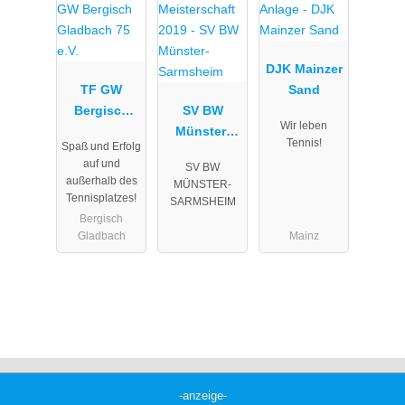
DJK Mainzer
TF GW
Sand
Bergisch
SV BW
Wir leben
Gladbach 75
Münster-
Tennis!
Spaß und Erfolg
e.V.
Sarmsheim
auf und
SV BW
außerhalb des
MÜNSTER-
Tennisplatzes!
SARMSHEIM
Bergisch
Gladbach
Mainz
-anzeige-