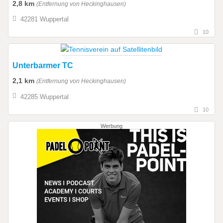
2,8 km
(Entfernung von Heckinghausen)
42281 Wuppertal
10
Unterbarmer TC
2,1 km
(Entfernung von Heckinghausen)
42285 Wuppertal
10
Werbung