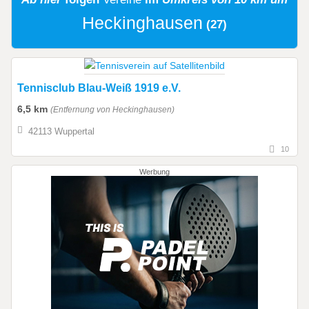
Heckinghausen
(27)
Tennisclub Blau-Weiß 1919 e.V.
6,5 km
(Entfernung von Heckinghausen)
42113 Wuppertal
10
Werbung