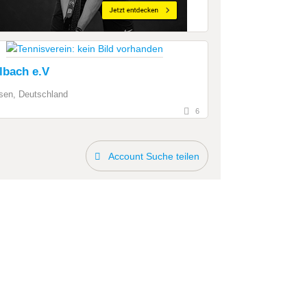
lbach e.V
sen, Deutschland
6
Account Suche teilen