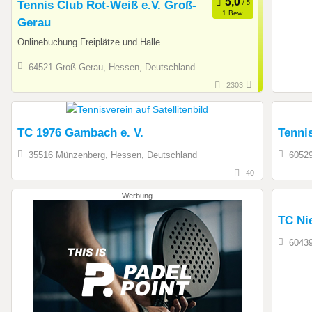
Tennis Club Rot-Weiß e.V. Groß-
1 Bew.
Gerau
Onlinebuchung Freiplätze und Halle
64521 Groß-Gerau, Hessen, Deutschland
2303
TC 1976 Gambach e. V.
Tenni
35516 Münzenberg, Hessen, Deutschland
60529
40
Werbung
TC Ni
60439