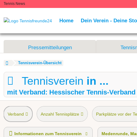
Tennis News
Home
Dein Verein - Deine Sto
Pressemitteilungen
Tennis
Tennisverein-Übersicht
Tennisverein
in ...
mit Verband: Hessischer Tennis-Verband
Verband
Anzahl Tennisplätze
Parkplätze vor der T
Tennis-Schnupperkurs
Medenrunde spielen wir.
Ma
Informationen zum Tennisverein
Medenrunde, Man