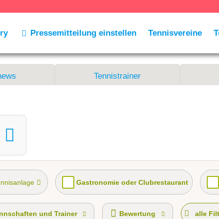
ry
Pressemitteilung einstellen
Tennisvereine
T
news
Tennistrainer
ennisanlage
Gastronomie oder Clubrestaurant
nnschaften gemeldet für dieses Jahr
VereinseigeneTrai
nschaften und Trainer
Bewertung
alle Fil