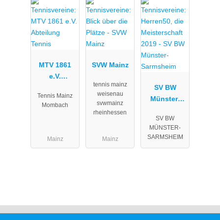
MTV 1861
SVW Mainz
e.V.
tennis mainz
Abteilung
SV BW
weisenau
Tennis Mainz
Tennis
Münster-
svwmainz
Mombach
Sarmsheim
rheinhessen
SV BW
MÜNSTER-
SARMSHEIM
Mainz
Mainz