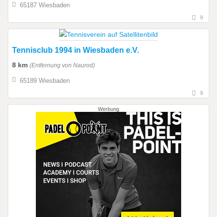
65187 Wiesbaden
9
Tennisclub 1994 in Wiesbaden e.V.
8 km
(Entfernung von Naurod)
65189 Wiesbaden
9
Werbung