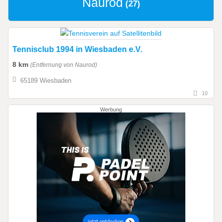
Naurod
(27)
Tennisclub 1994 in Wiesbaden e.V.
8 km
(Entfernung von Naurod)
65189 Wiesbaden
10
Werbung