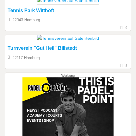
Tennis Park Witthöft
22043 Hamburg
9
Turnverein "Gut Heil" Billstedt
22117 Hamburg
8
Werbung