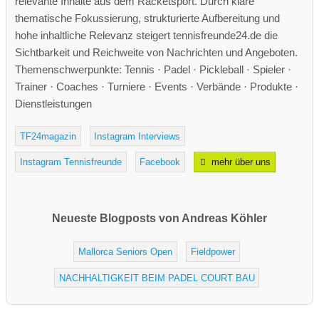
relevante Inhalte aus dem Racketsport. Durch klare
thematische Fokussierung, strukturierte Aufbereitung und
hohe inhaltliche Relevanz steigert tennisfreunde24.de die
Sichtbarkeit und Reichweite von Nachrichten und Angeboten.
Themenschwerpunkte: Tennis · Padel · Pickleball · Spieler ·
Trainer · Coaches · Turniere · Events · Verbände · Produkte ·
Dienstleistungen
TF24magazin
Instagram Interviews
Instagram Tennisfreunde
Facebook
mehr über uns
Neueste Blogposts von Andreas Köhler
Mallorca Seniors Open
Fieldpower
NACHHALTIGKEIT BEIM PADEL COURT BAU