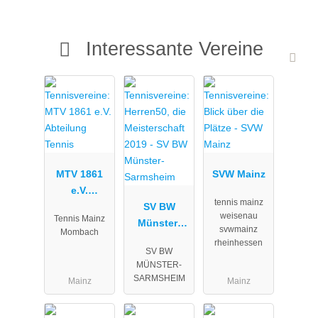
Interessante Vereine
MTV 1861
SVW Mainz
e.V.
tennis mainz
Abteilung
SV BW
weisenau
Tennis Mainz
Tennis
Münster-
svwmainz
Mombach
Sarmsheim
rheinhessen
SV BW
MÜNSTER-
SARMSHEIM
Mainz
Mainz