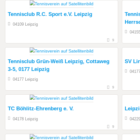
Tennisclub R.C. Sport e.V. Leipzig
Tennis
Herrs
04109 Leipzig
04155
9
Tennisclub Grün-Weiß Leipzig, Cottaweg
SV Li
3-5, 0177 Leipzig
04177
04177 Leipzig
9
TC Böhlitz-Ehrenberg e. V.
Leipzi
04178 Leipzig
04229
9