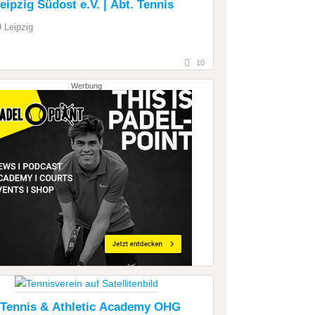
ipzig Südost e.V. | Abt. Tennis
 Leipzig
10
Werbung
 Tennis & Athletic Academy OHG