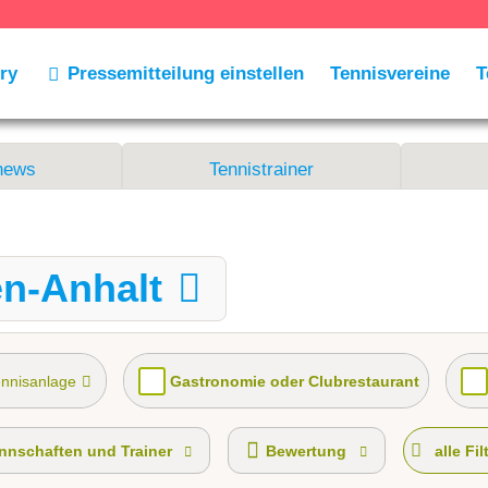
ry
Pressemitteilung einstellen
Tennisvereine
T
news
Tennistrainer
en-Anhalt
ennisanlage
Gastronomie oder Clubrestaurant
nnschaften gemeldet für dieses Jahr
VereinseigeneTrai
nschaften und Trainer
Bewertung
alle Fil