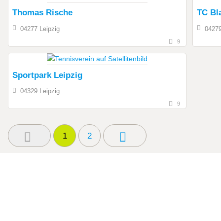
Thomas Rische
TC Bl
04277 Leipzig
04279
9
Sportpark Leipzig
04329 Leipzig
9
1
2