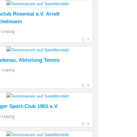
club Rosental e.V. Arndt
chelmann
 Leipzig
9
ndenau, Abteilung Tennis
 Leipzig
9
ger Sport-Club 1901 e.V.
 Leipzig
9