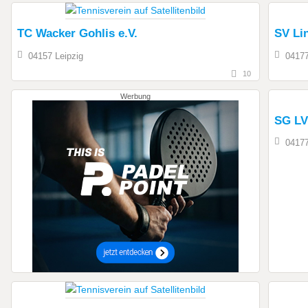
TC Wacker Gohlis e.V.
SV Li
04157 Leipzig
04177
10
Werbung
SG LV
04177