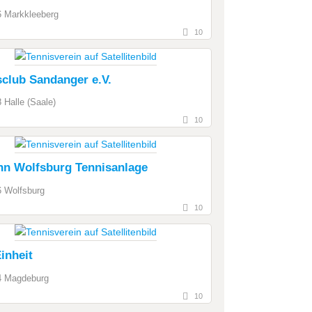
 Markkleeberg
10
sclub Sandanger e.V.
 Halle (Saale)
10
hn Wolfsburg Tennisanlage
 Wolfsburg
10
inheit
4 Magdeburg
10