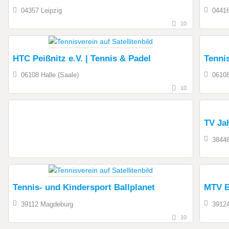
04357 Leipzig
04416
10
HTC Peißnitz e.V. | Tennis & Padel
Tenni
06108 Halle (Saale)
06108
10
TV Ja
38446
Tennis- und Kindersport Ballplanet
MTV E
39112 Magdeburg
3912
10