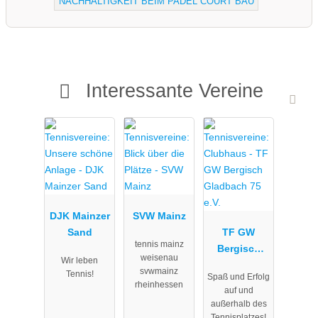
NACHHALTIGKEIT BEIM PADEL COURT BAU
Interessante Vereine
DJK Mainzer
SVW Mainz
Sand
TF GW
tennis mainz
Bergisch
weisenau
Wir leben
Gladbach 75
svwmainz
Tennis!
Spaß und Erfolg
e.V.
rheinhessen
auf und
außerhalb des
Tennisplatzes!