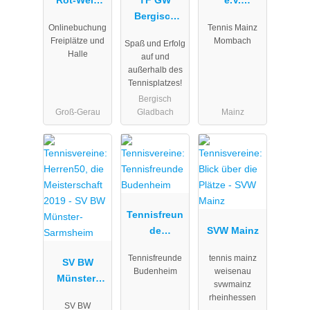
Rot-Weiß
TF GW
e.V.
e.V. Groß-
Bergisch
Abteilung
Onlinebuchung
Tennis Mainz
Gerau
Gladbach 75
Tennis
Freiplätze und
Mombach
Spaß und Erfolg
e.V.
Halle
auf und
außerhalb des
Tennisplatzes!
Bergisch
Groß-Gerau
Gladbach
Mainz
Tennisfreun
de
SVW Mainz
Budenheim
Tennisfreunde
tennis mainz
SV BW
Budenheim
weisenau
Münster-
svwmainz
Sarmsheim
rheinhessen
SV BW