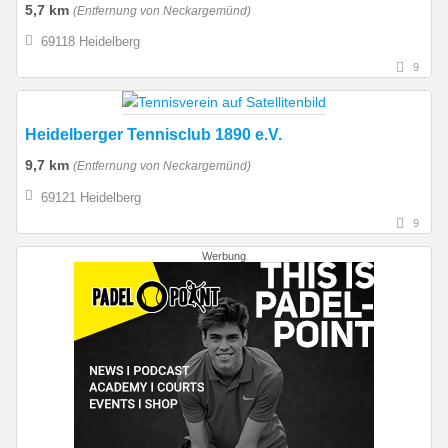
5,7 km
(Entfernung von Neckargemünd)
69118 Heidelberg
9
Heidelberger Tennisclub 1890 e.V.
9,7 km
(Entfernung von Neckargemünd)
69121 Heidelberg
9
Werbung