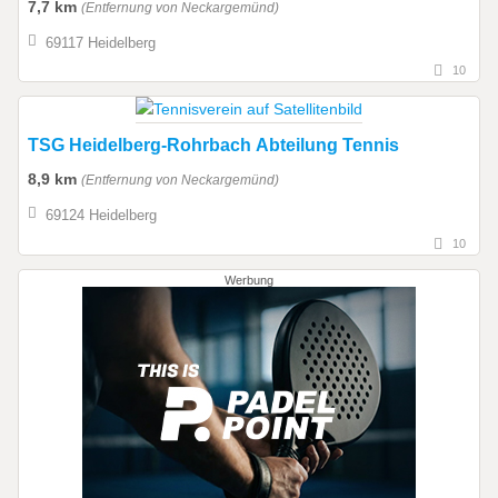
7,7 km
(Entfernung von Neckargemünd)
69117 Heidelberg
10
TSG Heidelberg-Rohrbach Abteilung Tennis
8,9 km
(Entfernung von Neckargemünd)
69124 Heidelberg
10
Werbung